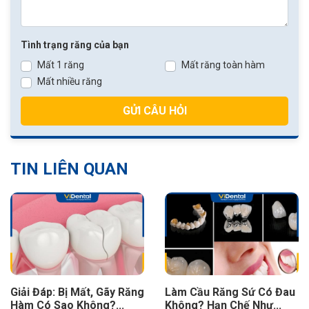
Tình trạng răng của bạn
Mất 1 răng
Mất răng toàn hàm
Mất nhiều răng
GỬI CÂU HỎI
TIN LIÊN QUAN
 Bị Mất, Gãy Răng
Làm Cầu Răng Sứ Có Đau
Răng Vĩn
Sao Không?...
Không? Hạn Chế Như...
Nguy Hi