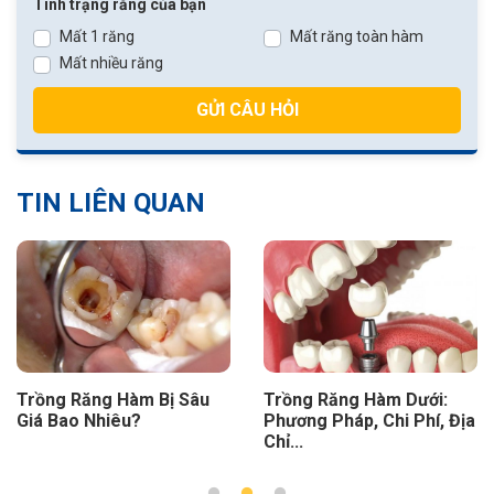
Tình trạng răng của bạn
Mất 1 răng
Mất răng toàn hàm
Mất nhiều răng
GỬI CÂU HỎI
TIN LIÊN QUAN
u
Trồng Răng Hàm Dưới:
Trồng Răng Implant 
Phương Pháp, Chi Phí, Địa
Trên Giá Bao Nhiêu?
Chỉ...