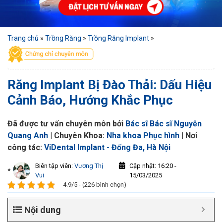
Trang chủ
»
Trồng Răng
»
Trồng Răng Implant
»
Răng Implant Bị Đào Thải: Dấu Hiệu
Cảnh Báo, Hướng Khắc Phục
Đã được tư vấn chuyên môn bởi
Bác sĩ Bác sĩ Nguyễn
Quang Anh
| Chuyên Khoa:
Nha khoa Phục hình
| Nơi
công tác:
ViDental Implant - Đống Đa, Hà Nội
Biên tập viên:
Vương Thị
Cập nhật: 16:20 -
*
Vui
15/03/2025
4.9/5 - (226 bình chọn)
Nội dung