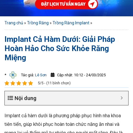
Trang chủ
»
Trồng Răng
»
Trồng Răng Implant
»
Implant Cả Hàm Dưới: Giải Pháp
Hoàn Hảo Cho Sức Khỏe Răng
Miệng
Cập nhật: 10:12 - 24/03/2025
*
Tác giả:
Lê Sơn
5/5 - (11 bình chọn)
Nội dung
Implant cả hàm dưới là phương pháp phục hình nha khoa
tiên tiến, giúp khôi phục hoàn toàn chức năng ăn nhai và
mang lại vẻ thẩm mỹ tự nhiên cho người mất răng. Đây là