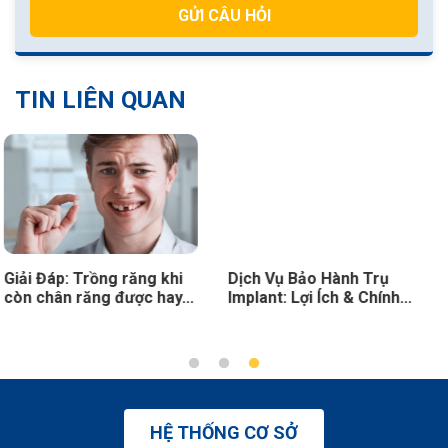
GỬI CÂU HỎI
TIN LIÊN QUAN
Dịch Vụ Bảo Hành Trụ
Nên Trồng Răng Loại Nào
Implant: Lợi Ích & Chính...
Tốt? Thực Hiện Ở Địa...
HỆ THỐNG CƠ SỞ