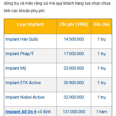
dòng trụ và mão răng sứ mà quý khách hàng lựa chọn chưa
tính các khoản phụ phí.
Loại Implant
Chi phí (VNĐ)
Ghi chú
Implant Hàn Quốc
14.500.000
1 trụ
Implant Pháp/Ý
17.000.000
1 trụ
Implant Mỹ
23.000.000
1 trụ
Implant ETK Active
30.900.000
1 trụ
Implant Nobel Active
32.900.000
1 trụ
Implant All On 4
cố định
131.000.000
1 hàm