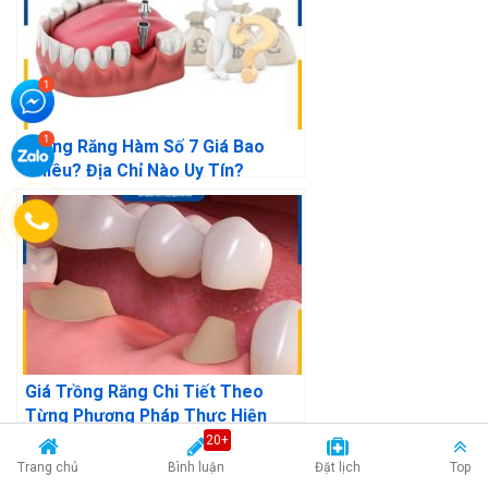
Trồng Răng Hàm Số 7 Giá Bao
Nhiêu? Địa Chỉ Nào Uy Tín?
Giá Trồng Răng Chi Tiết Theo
Từng Phương Pháp Thực Hiện
20+
Cập nhật lúc 13:39 - 26/03/2025
Trang chủ
Bình luận
Đặt lịch
Top