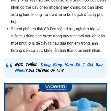
năm. Như vậy mới xác định được trường hợp của bệnh
nhân có thể cấy ghép implant hay không, có cần ghép
xương hàm không , từ đó đưa ra kế hoạch điều trị phù
hợp.
Bác sĩ phải có thái độ làm việc tỉ mỉ , nghiêm túc và
tuân thủ đúng các bước trong quy trình bởi nếu chỉ cần
một phút lơ là dễ xảy ra hậu quả nghiêm trọng, ảnh
hưởng đến cả sức khỏe lẫn tinh thần của bệnh nhân.
ĐỌC THÊM:
Trồng Răng Hàm Số 7 Giá Bao
Nhiêu
? Địa Chỉ Nào Uy Tín?