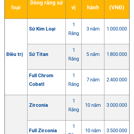
Dòng răng sứ
loại
vị
hành
(VNĐ)
1
Sứ Kim Loại
3 năm
1.000.000
Răng
1
Điều trị
Sứ Titan
5 năm
1.800.000
Răng
Full Chrom
1
7 năm
2.400.000
Cobatl
Răng
1
Zirconia
10 năm
3.000.000
Răng
1
Full Zirconia
10 năm
3.500.000