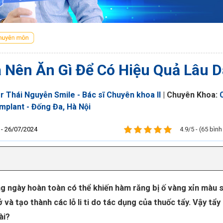
 Nên Ăn Gì Để Có Hiệu Quả Lâu D
r Thái Nguyễn Smile - Bác sĩ Chuyên khoa II
| Chuyên Khoa:
Implant - Đống Đa, Hà Nội
 - 26/07/2024
4.9/5 - (65 bìn
 ngày hoàn toàn có thể khiến hàm răng bị ố vàng xỉn màu s
 và tạo thành các lỗ li ti do tác dụng của thuốc tẩy. Vậy tẩy
ài?