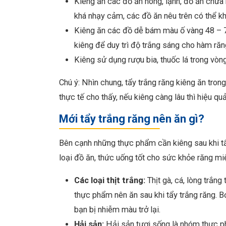
Kiêng ăn các đồ ăn nóng, lạnh, đồ ăn chứa n
khá nhạy cảm, các đồ ăn nêu trên có thể kh
Kiêng ăn các đồ dễ bám màu ố vàng 48 – 72 
kiêng để duy trì độ trắng sáng cho hàm răn
Kiêng sử dụng rượu bia, thuốc lá trong vòn
Chú ý: Nhìn chung, tẩy trắng răng kiêng ăn tron
thực tế cho thấy, nếu kiêng càng lâu thì hiệu qu
Mới tẩy trắng răng nên ăn gì?
Bên cạnh những thực phẩm cần kiêng sau khi t
loại đồ ăn, thức uống tốt cho sức khỏe răng mi
Các loại thịt trắng:
Thịt gà, cá, lòng trắng
thực phẩm nên ăn sau khi tẩy trắng răng. 
bạn bị nhiễm màu trở lại.
Hải sản:
Hải sản tươi sống là nhóm thực p