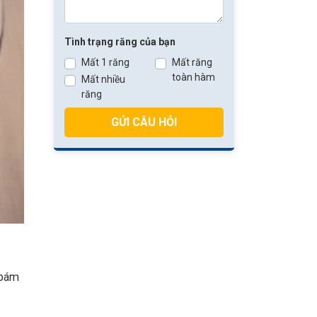
Tình trạng răng của bạn
Mất 1 răng
Mất răng
toàn hàm
Mất nhiều
răng
GỬI CÂU HỎI
 bám