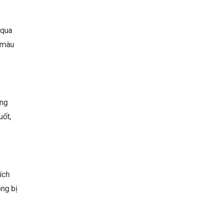
 qua
 màu
ắng
uốt,
ích
ong bị