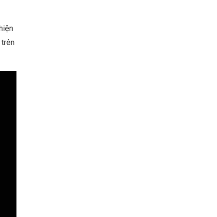
hiện
 trên