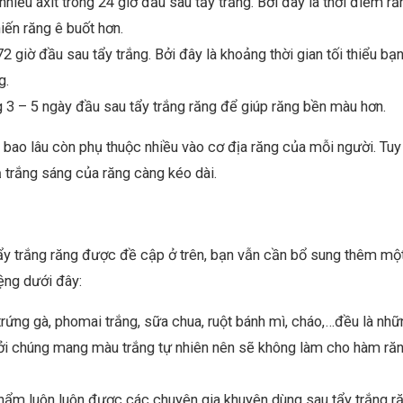
hiều axit trong 24 giờ đầu sau tẩy trắng. Bởi đây là thời điểm r
iến răng ê buốt hơn.
giờ đầu sau tẩy trắng. Bởi đây là khoảng thời gian tối thiểu bạ
g.
g 3 – 5 ngày đầu sau tẩy trắng răng để giúp răng bền màu hơn.
g bao lâu còn phụ thuộc nhiều vào cơ địa răng của mỗi người. Tuy
ả trắng sáng của răng càng kéo dài.
ẩy trắng răng được đề cập ở trên, bạn vẫn cần bổ sung thêm mộ
ệng dưới đây:
 trứng gà, phomai trắng, sữa chua, ruột bánh mì, cháo,…đều là nh
Bởi chúng mang màu trắng tự nhiên nên sẽ không làm cho hàm ră
hẩm luôn luôn được các chuyên gia khuyên dùng sau tẩy trắng ră