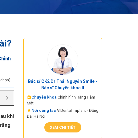
ài?
Chỉnh
h chọn)
Bác sĩ CK2 Dr Thái Nguyễn Smile -
Bác sĩ Chuyên khoa II
Chuyên khoa
Chỉnh hình Răng Hàm
Mặt
Nơi công tác
ViDental Implant - Đống
au khi
Đa, Hà Nội
 răng
XEM CHI TIẾT