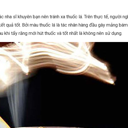
c nha sĩ khuyên bạn nên tránh xa thuốc lá. Trên thực tế, người ng
 kết quả tốt. Bởi màu thuốc lá là tác nhân hàng đầu gây mảng bám
au khi tẩy răng mới hút thuốc và tốt nhất là không nên sử dụng.