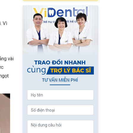
. Vì
ảng vài
ực
 ngọt