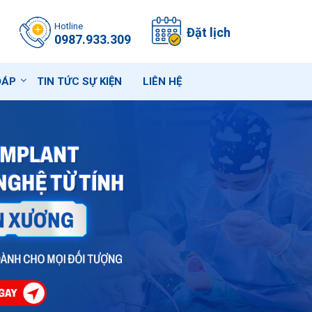
Hotline
Đặt lịch
0987.933.309
ĐÁP
TIN TỨC SỰ KIỆN
LIÊN HỆ