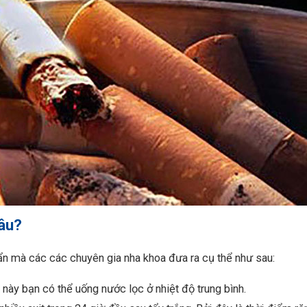
lâu?
uẩn mà các các chuyên gia nha khoa đưa ra cụ thể như sau:
c này bạn có thể uống nước lọc ở nhiệt độ trung bình.