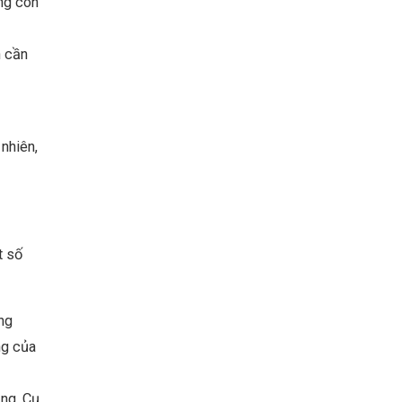
ăng còn
n cần
 nhiên,
t số
ững
ng của
ng. Cụ