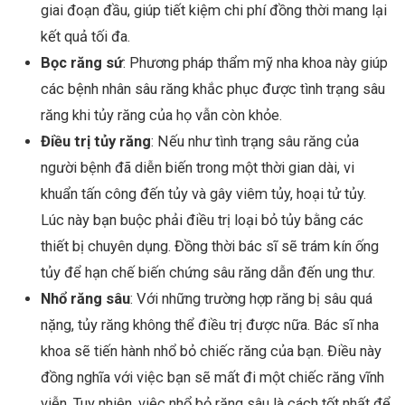
giai đoạn đầu, giúp tiết kiệm chi phí đồng thời mang lại
kết quả tối đa.
Bọc răng sứ
: Phương pháp thẩm mỹ nha khoa này giúp
các bệnh nhân sâu răng khắc phục được tình trạng sâu
răng khi tủy răng của họ vẫn còn khỏe.
Điều trị tủy răng
: Nếu như tình trạng sâu răng của
người bệnh đã diễn biến trong một thời gian dài, vi
khuẩn tấn công đến tủy và gây viêm tủy, hoại tử tủy.
Lúc này bạn buộc phải điều trị loại bỏ tủy bằng các
thiết bị chuyên dụng. Đồng thời bác sĩ sẽ trám kín ống
tủy để hạn chế biến chứng sâu răng dẫn đến ung thư.
Nhổ răng sâu
: Với những trường hợp răng bị sâu quá
nặng, tủy răng không thể điều trị được nữa. Bác sĩ nha
khoa sẽ tiến hành nhổ bỏ chiếc răng của bạn. Điều này
đồng nghĩa với việc bạn sẽ mất đi một chiếc răng vĩnh
viễn. Tuy nhiên, việc nhổ bỏ răng sâu là cách tốt nhất để