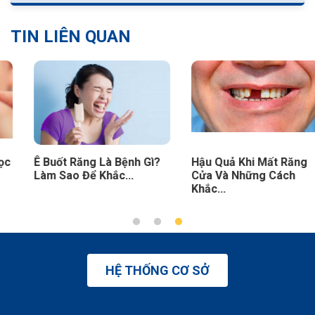
TIN LIÊN QUAN
Ê Buốt Răng Là Bệnh Gì?
Hậu Quả Khi Mất Răng
Làm Sao Để Khắc...
Cửa Và Những Cách
Khắc...
HỆ THỐNG CƠ SỞ