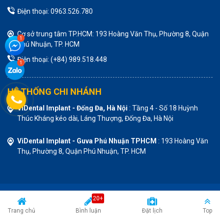
Điện thoại: 0963.526.780
Cơ sở trung tâm TP.HCM: 193 Hoàng Văn Thụ, Phường 8, Quận
Phú Nhuận, TP. HCM
Điện thoại: (+84) 989.518.448
HỆ THỐNG CHI NHÁNH
ViDental Implant - Đống Đa, Hà Nội
: Tầng 4 - Số 18 Huỳnh
Thúc Kháng kéo dài, Láng Thượng, Đống Đa, Hà Nội
ViDental Implant - Guva Phú Nhuận TPHCM
: 193 Hoàng Văn
Thụ, Phường 8, Quận Phú Nhuận, TP. HCM
20+
Trang chủ
Bình luận
Đặt lịch
Top