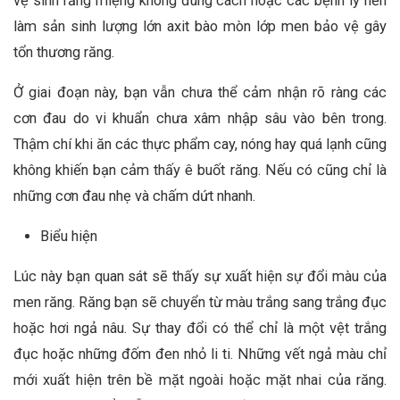
vệ sinh răng miệng không đúng cách hoặc các bệnh lý nền
làm sản sinh lượng lớn axit bào mòn lớp men bảo vệ gây
tổn thương răng.
Ở giai đoạn này, bạn vẫn chưa thể cảm nhận rõ ràng các
cơn đau do vi khuẩn chưa xâm nhập sâu vào bên trong.
Thậm chí khi ăn các thực phẩm cay, nóng hay quá lạnh cũng
không khiến bạn cảm thấy ê buốt răng. Nếu có cũng chỉ là
những cơn đau nhẹ và chấm dứt nhanh.
Biểu hiện
Lúc này bạn quan sát sẽ thấy sự xuất hiện sự đổi màu của
men răng. Răng bạn sẽ chuyển từ màu trắng sang trắng đục
hoặc hơi ngả nâu. Sự thay đổi có thể chỉ là một vệt trắng
đục hoặc những đốm đen nhỏ li ti. Những vết ngả màu chỉ
mới xuất hiện trên bề mặt ngoài hoặc mặt nhai của răng.