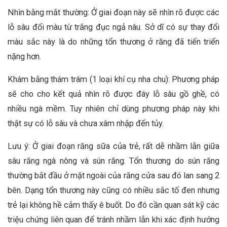
Nhìn bằng mắt thường: Ở giai đoạn này sẽ nhìn rõ được các
lỗ sâu đổi màu từ trắng đục ngả nâu. Sở dĩ có sự thay đổi
màu sắc này là do những tổn thương ở răng đã tiến triển
nặng hơn.
Khám bằng thám trâm (1 loại khí cụ nha chu): Phương pháp
sẽ cho cho kết quả nhìn rõ được đáy lỗ sâu gồ ghề, có
nhiều ngà mềm. Tuy nhiên chỉ dùng phương pháp này khi
thật sự có lỗ sâu và chưa xâm nhập đến tủy.
Lưu ý: Ở giai đoạn răng sữa của trẻ, rất dễ nhầm lẫn giữa
sâu răng ngà nông và sún răng. Tổn thương do sún răng
thường bắt đầu ở mặt ngoài của răng cửa sau đó lan sang 2
bên. Dạng tổn thương này cũng có nhiều sắc tố đen nhưng
trẻ lại không hề cảm thấy ê buốt. Do đó cần quan sát kỹ các
triệu chứng liên quan để tránh nhầm lẫn khi xác định hướng