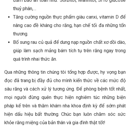
đảm bảo an toàn như: Sorbitol, Mannitol, Si rô glucose
thuỷ phân,…
Tăng cường nguồn thực phẩm giàu canxi, vitamin D để
nâng cao đề kháng cho răng, hạn chế tối đa những tổn
thương.
Bổ sung rau củ quả để dung nạp nguồn chất xơ dồi dào,
giúp làm sạch mảng bám tích tụ trên răng ngay trong
quá trình nhai thức ăn.
Qua những thông tin chúng tôi tổng hợp được, hy vọng bạn
đọc đã trang bị đầy đủ cho mình kiến thức về các mức độ
sâu răng và cách xử lý tương ứng. Để phòng bệnh tốt nhất,
mọi người đừng quên thực hiện nghiêm túc những biện
pháp kể trên và thăm khám nha khoa định kỳ để sớm phát
hiện dấu hiệu bất thường. Chúc bạn luôn chăm sóc sức
khỏe răng miệng của bản thân và gia đình thật tốt!