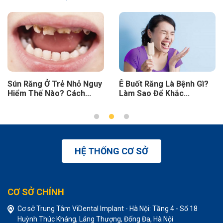
Ê Buốt Răng Là Bệnh Gì?
Khi Nào Thì Nên Nhổ Răng
Làm Sao Để Khắc...
Khôn Hàm Trên? Có...
HỆ THỐNG CƠ SỞ
CƠ SỞ CHÍNH
Cơ sở Trung Tâm ViDental Implant - Hà Nội: Tầng 4 - Số 18
Huỳnh Thúc Kháng, Láng Thượng, Đống Đa, Hà Nội