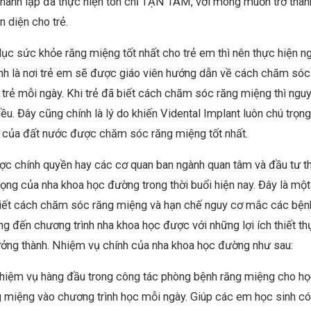
thành lập đã thực hiện tôn chỉ TẬN TÂM, với mong muốn trở thàn
 diện cho trẻ.
ục sức khỏe răng miệng tốt nhất cho trẻ em thì nên thực hiện n
nh là nơi trẻ em sẽ được giáo viên hướng dẫn về cách chăm sóc
 trẻ mỗi ngày. Khi trẻ đã biết cách chăm sóc răng miệng thì ngu
ều. Đây cũng chính là lý do khiến Vidental Implant luôn chú trọn
i của đất nước được chăm sóc răng miệng tốt nhất.
c chính quyền hay các cơ quan ban ngành quan tâm và đầu tư th
ng của nha khoa học đường trong thời buổi hiện nay. Đây là một
biết cách chăm sóc răng miệng và hạn chế nguy cơ mắc các bệnh
ng đến chương trình nha khoa học được với những lợi ích thiết th
trưởng thành. Nhiệm vụ chính của nha khoa học đường như sau:
nhiệm vụ hàng đầu trong công tác phòng bệnh răng miệng cho họ
g miệng vào chương trình học mỗi ngày. Giúp các em học sinh có