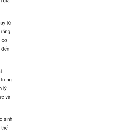
h địa
gay từ
 răng
y cơ
g đến
ì
 trong
 lý
ực và
c sinh
 thể