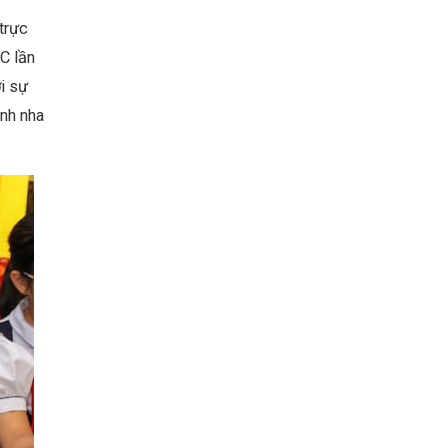
trực
C lần
i sự
ình nha