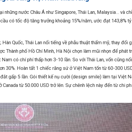
 tại những nước Châu Á như Singapore, Thái Lan, Malaysia… và chỉ
àn cầu có tốc độ tăng trưởng khoảng 15%/năm, ước đạt 143,8% t
ư, Hàn Quốc, Thái Lan nổi tiếng về phẫu thuật thẩm mỹ, thay đổi gi
ế được Thành phố Hồ Chí Minh, Hà Nội chọn làm mũi nhọn để phát t
t Nam có chí phí thấp hơn 3-10 lần. So với Thái Lan, vốn cũng nổi
 hơn 30%. Hoàn tất 1 chiếc răng sứ ở Việt Nam tốn từ 60-300 US
i đắt gấp 5 lần. Gói thiết kế nụ cười (design smile) làm tại Việt 
ở Canada từ 50.000 USD trở lên. Sự chênh lệch này đến từ chi ph