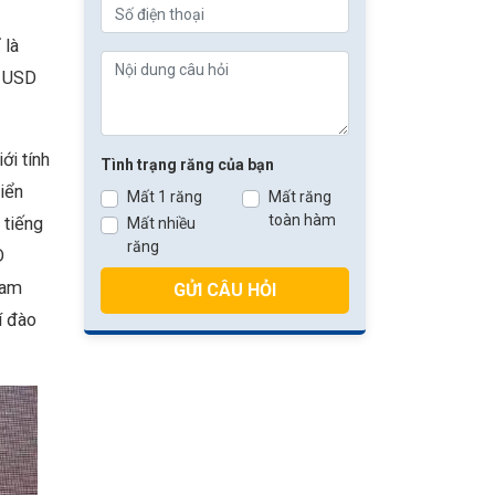
 là
ỷ USD
ới tính
Tình trạng răng của bạn
riển
Mất 1 răng
Mất răng
toàn hàm
 tiếng
Mất nhiều
răng
D
Nam
GỬI CÂU HỎI
í đào