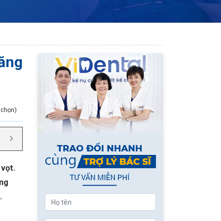
răng
h chọn)
 vọt.
ong
.