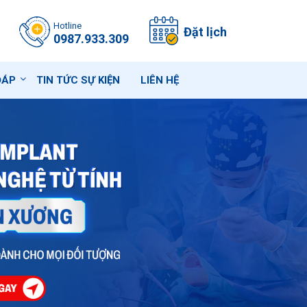
Hotline
Đặt lịch
0987.933.309
ĐÁP
TIN TỨC SỰ KIỆN
LIÊN HỆ