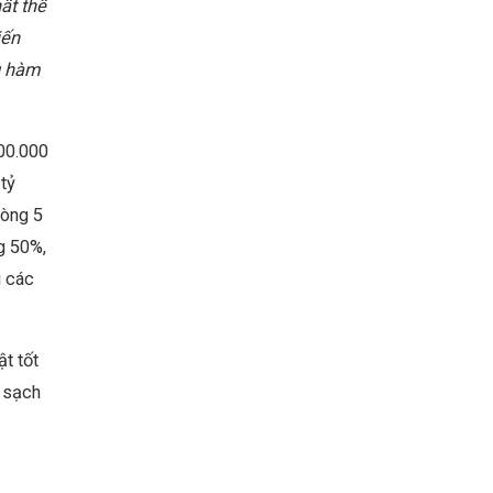
ất thế
iến
g hàm
00.000
tỷ
vòng 5
g 50%,
i các
ật tốt
, sạch