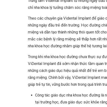
Trung tâm Vidental Implant từ những ngày đầu 
chỉ nha khoa lý tưởng chăm sóc răng miệng toàn
Theo các chuyên gia Vidental Implant để giáo d
những ngày đầu trẻ đến trường. Học đường chí
miệng và dần tạo thành những thói quen tốt cho
mắc các bệnh lý răng miệng sẽ thấp hơn rất nhi
nha khoa học đường nhằm giúp thế hệ tương la
Trong khi nha khoa học đường chưa thực sự đượ
ViDental Implant đã sớm nhận thức tầm quan trọ
những cách giáo dục hiệu quả nhất để trẻ em 
răng miệng. Chính bởi vậy, ViDental Implant ma
giúp trẻ tự tin, vững bước hơn trong quá trình 
Công tác giáo dục nha khoa học đường là 
tại trường học, đưa giáo dục sức khỏe răn