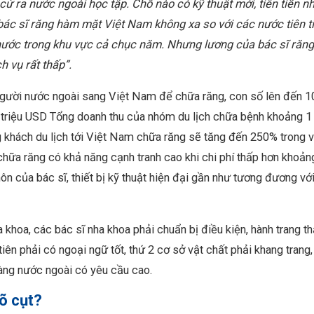
ử ra nước ngoài học tập. Chỗ nào có kỹ thuật mới, tiên tiến nh
a bác sĩ răng hàm mặt Việt Nam không xa so với các nước tiên t
ác nước trong khu vực cả chục năm. Nhưng lương của bác sĩ răn
 vụ rất thấp”.
người nước ngoài sang Việt Nam để chữa răng, con số lên đến 1
 triệu USD Tổng doanh thu của nhóm du lịch chữa bệnh khoảng 1 
g khách du lịch tới Việt Nam chữa răng sẽ tăng đến 250% trong 
chữa răng có khả năng cạnh tranh cao khi chi phí thấp hơn khoản
n của bác sĩ, thiết bị kỹ thuật hiện đại gần như tương đương vớ
a khoa, các bác sĩ nha khoa phải chuẩn bị điều kiện, hành trang th
ên phải có ngoại ngữ tốt, thứ 2 cơ sở vật chất phải khang trang
hàng nước ngoài có yêu cầu cao.
õ cụt?