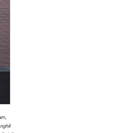
am,
y nghề