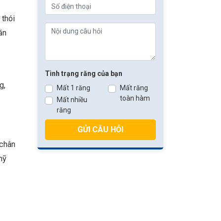
 thói
ăn
Tình trạng răng của bạn
g,
Mất 1 răng
Mất răng
toàn hàm
Mất nhiều
răng
GỬI CÂU HỎI
 chân
mỹ