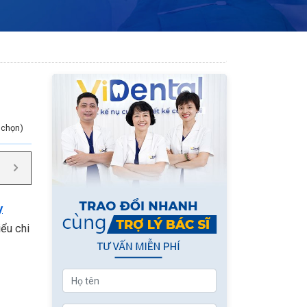
h chọn)
y
iểu chi