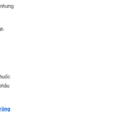
n nhưng
nh
thuốc
 phẫu
trồng