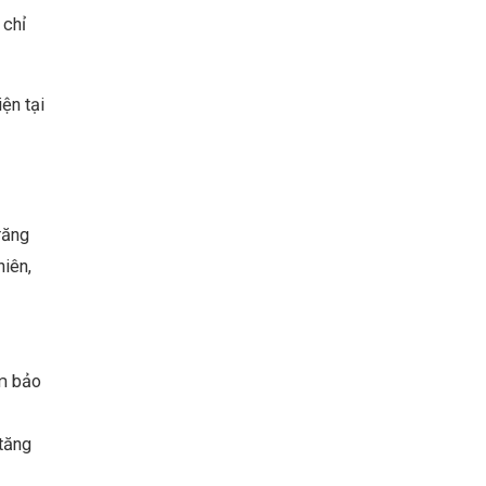
 chỉ
ện tại
răng
hiên,
ảm bảo
tăng