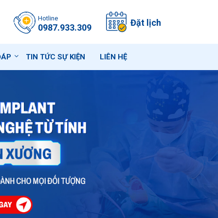
Hotline
Đặt lịch
0987.933.309
ĐÁP
TIN TỨC SỰ KIỆN
LIÊN HỆ