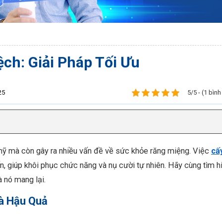
ch: Giải Pháp Tối Ưu
25
5/5 - (1 bìn
mỹ mà còn gây ra nhiều vấn đề về sức khỏe răng miệng. Việc
cấ
ến, giúp khôi phục chức năng và nụ cười tự nhiên. Hãy cùng tìm h
à nó mang lại.
à Hậu Quả