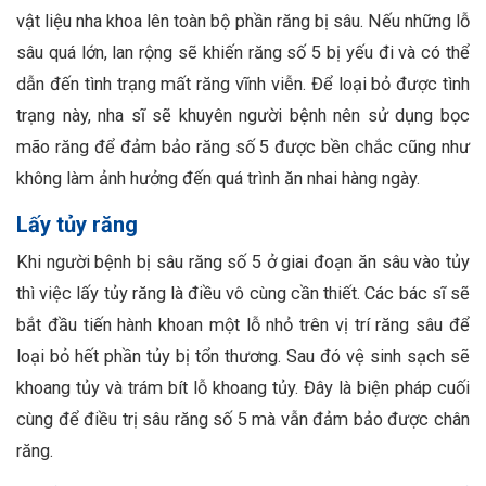
vật liệu nha khoa lên toàn bộ phần răng bị sâu. Nếu những lỗ
sâu quá lớn, lan rộng sẽ khiến răng số 5 bị yếu đi và có thể
dẫn đến tình trạng mất răng vĩnh viễn. Để loại bỏ được tình
trạng này, nha sĩ sẽ khuyên người bệnh nên sử dụng bọc
mão răng để đảm bảo răng số 5 được bền chắc cũng như
không làm ảnh hưởng đến quá trình ăn nhai hàng ngày.
Lấy tủy răng
Khi người bệnh bị sâu răng số 5 ở giai đoạn ăn sâu vào tủy
thì việc lấy tủy răng là điều vô cùng cần thiết. Các bác sĩ sẽ
bắt đầu tiến hành khoan một lỗ nhỏ trên vị trí răng sâu để
loại bỏ hết phần tủy bị tổn thương. Sau đó vệ sinh sạch sẽ
khoang tủy và trám bít lỗ khoang tủy. Đây là biện pháp cuối
cùng để điều trị sâu răng số 5 mà vẫn đảm bảo được chân
răng.