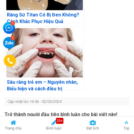
Răng Sứ Titan Có Bị Đen Không?
Cách Khắc Phục Hiệu Quả
Sâu răng trẻ em – Nguyên nhân,
Biểu hiện và cách điều trị
Cập nhật lúc 16:46 - 02/05/2024
Trở thành người đầu tiên bình luận cho bài viết này!
20+
Trang chủ
Bình luận
Đặt lịch
Top