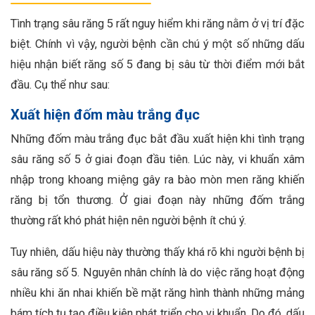
Tình trạng sâu răng 5 rất nguy hiểm khi răng nằm ở vị trí đặc
biệt. Chính vì vậy, người bệnh cần chú ý một số những dấu
hiệu nhận biết răng số 5 đang bị sâu từ thời điểm mới bắt
đầu. Cụ thể như sau:
Xuất hiện đốm màu trắng đục
Những đốm màu trắng đục bắt đầu xuất hiện khi tình trạng
sâu răng số 5 ở giai đoạn đầu tiên. Lúc này, vi khuẩn xâm
nhập trong khoang miệng gây ra bào mòn men răng khiến
răng bị tổn thương. Ở giai đoạn này những đốm trắng
thường rất khó phát hiện nên người bệnh ít chú ý.
Tuy nhiên, dấu hiệu này thường thấy khá rõ khi người bệnh bị
sâu răng số 5. Nguyên nhân chính là do việc răng hoạt động
nhiều khi ăn nhai khiến bề mặt răng hình thành những mảng
bám tích tụ tạo điều kiện phát triển cho vi khuẩn. Do đó, dấu