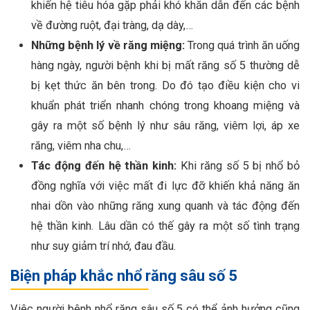
khiến hệ tiêu hóa gặp phải khó khăn dẫn đến các bệnh
về đường ruột, đại tràng, dạ dày,…
Những bệnh lý về răng miệng:
Trong quá trình ăn uống
hàng ngày, người bệnh khi bị mất răng số 5 thường dễ
bị kẹt thức ăn bên trong. Do đó tạo điều kiện cho vi
khuẩn phát triển nhanh chóng trong khoang miệng và
gây ra một số bệnh lý như sâu răng, viêm lợi, áp xe
răng, viêm nha chu,…
Tác động đến hệ thần kinh:
Khi răng số 5 bị nhổ bỏ
đồng nghĩa với việc mất đi lực đỡ khiến khả năng ăn
nhai dồn vào những răng xung quanh và tác động đến
hệ thần kinh. Lâu dần có thế gây ra một số tình trạng
như suy giảm trí nhớ, đau đầu.
Biện pháp khắc nhổ răng sâu số 5
Việc người bệnh nhổ răng sâu số 5 có thể ảnh hưởng cũng