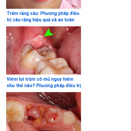
Trám răng sâu: Phương pháp điều
trị sâu răng hiệu quả và an toàn
Viêm lợi trùm có mủ nguy hiểm
như thế nào? Phương pháp điều trị