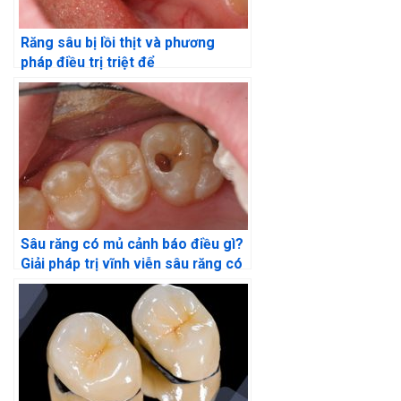
Răng sâu bị lồi thịt và phương
pháp điều trị triệt để
Sâu răng có mủ cảnh báo điều gì?
Giải pháp trị vĩnh viễn sâu răng có
mủ