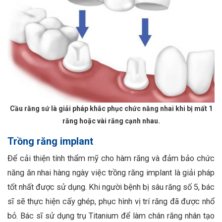
Cầu răng sứ là giải pháp khắc phục chức năng nhai khi bị mất 1
răng hoặc vài răng cạnh nhau.
Trồng răng implant
Để cải thiện tính thẩm mỹ cho hàm răng và đảm bảo chức
năng ăn nhai hàng ngày việc trồng răng implant là giải pháp
tốt nhất được sử dụng. Khi người bệnh bị sâu răng số 5, bác
sĩ sẽ thực hiện cấy ghép, phục hình vị trí răng đã được nhổ
bỏ. Bác sĩ sử dụng trụ Titanium để làm chân răng nhân tạo