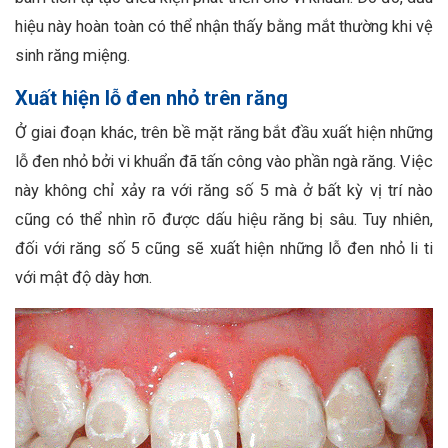
hiệu này hoàn toàn có thể nhận thấy bằng mắt thường khi vệ
sinh răng miệng.
Xuất hiện lỗ đen nhỏ trên răng
Ở giai đoạn khác, trên bề mặt răng bắt đầu xuất hiện những
lỗ đen nhỏ bởi vi khuẩn đã tấn công vào phần ngà răng. Việc
này không chỉ xảy ra với răng số 5 mà ở bất kỳ vị trí nào
cũng có thể nhìn rõ được dấu hiệu răng bị sâu. Tuy nhiên,
đối với răng số 5 cũng sẽ xuất hiện những lỗ đen nhỏ li ti
với mật độ dày hơn.