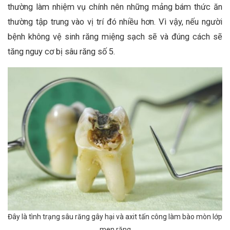
thường làm nhiệm vụ chính nên những mảng bám thức ăn
thường tập trung vào vị trí đó nhiều hơn. Vì vậy, nếu người
bệnh không vệ sinh răng miệng sạch sẽ và đúng cách sẽ
tăng nguy cơ bị sâu răng số 5.
Đây là tình trạng sâu răng gây hại và axit tấn công làm bào mòn lớp
men răng