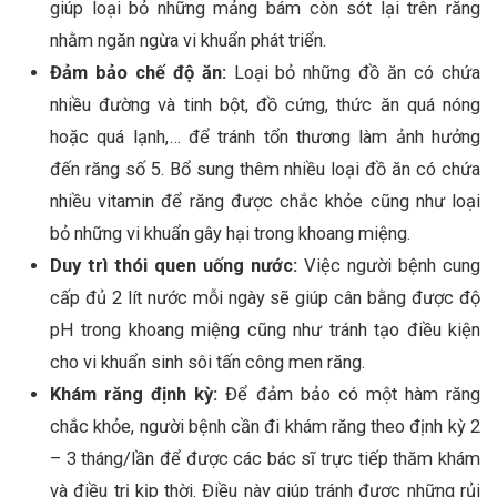
giúp loại bỏ những mảng bám còn sót lại trên răng
nhằm ngăn ngừa vi khuẩn phát triển.
Đảm bảo chế độ ăn:
Loại bỏ những đồ ăn có chứa
nhiều đường và tinh bột, đồ cứng, thức ăn quá nóng
hoặc quá lạnh,… để tránh tổn thương làm ảnh hưởng
đến răng số 5. Bổ sung thêm nhiều loại đồ ăn có chứa
nhiều vitamin để răng được chắc khỏe cũng như loại
bỏ những vi khuẩn gây hại trong khoang miệng.
Duy trì thói quen uống nước:
Việc người bệnh cung
cấp đủ 2 lít nước mỗi ngày sẽ giúp cân bằng được độ
pH trong khoang miệng cũng như tránh tạo điều kiện
cho vi khuẩn sinh sôi tấn công men răng.
Khám răng định kỳ:
Để đảm bảo có một hàm răng
chắc khỏe, người bệnh cần đi khám răng theo định kỳ 2
– 3 tháng/lần để được các bác sĩ trực tiếp thăm khám
và điều trị kịp thời. Điều này giúp tránh được những rủi