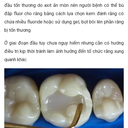
đầu tổn thương do axit ăn mòn nên người bệnh có thể bù
đắp fluor cho răng bằng cách lựa chọn kem đánh răng có
chứa nhiều fluoride hoặc sử dụng gel, bọt bôi lên phần răng
bị tổn thương.
Ở giai đoạn đầu tuy chưa nguy hiểm nhưng cần có hướng
điều trị kịp thời tránh làm ảnh hưởng đến tổ chức răng xung
quanh khác.