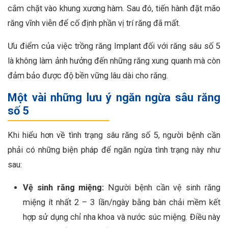
cắm chặt vào khung xương hàm. Sau đó, tiến hành đặt mão
răng vĩnh viễn để cố định phần vị trí răng đã mất.
Ưu điểm của việc trồng răng Implant đối với răng sâu số 5
là không làm ảnh hưởng đến những răng xung quanh mà còn
đảm bảo được độ bền vững lâu dài cho răng.
Một vài những lưu ý ngăn ngừa sâu răng
số 5
Khi hiểu hơn về tình trạng sâu răng số 5, người bệnh cần
phải có những biện pháp để ngăn ngừa tình trạng này như
sau:
Vệ sinh răng miệng:
Người bệnh cần vệ sinh răng
miệng ít nhất 2 – 3 lần/ngày bằng bàn chải mềm kết
hợp sử dụng chỉ nha khoa và nước súc miệng. Điều này