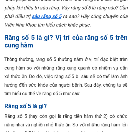
pháp khi điều trị sâu răng. Vậy răng số 5 là răng nào? Cần
phải điều trị
sâu răng số 5
ra sao? Hãy cùng chuyên của
Viện Nha Khoa tìm hiểu cách khắc phục.
Răng số 5 là gì? Vị trí của răng số 5 trên
cung hàm
Thông thường, răng số 5 thường nằm ở vị trí đặc biệt trên
cung hàm so với những răng xung quanh có nhiệm vụ cắn
xé thức ăn. Do đó, việc răng số 5 bị sâu sẽ có thể làm ảnh
hưởng đến sức khỏe của người bệnh. Sau đây, chúng ta sẽ
tìm hiểu cụ thể về răng số 5 như sau:
Răng số 5 là gì?
Răng số 5 (hay còn gọi là răng tiền hàm thứ 2) có chức
năng nhai và nghiền nhỏ thức ăn. So với những răng hàm lớn