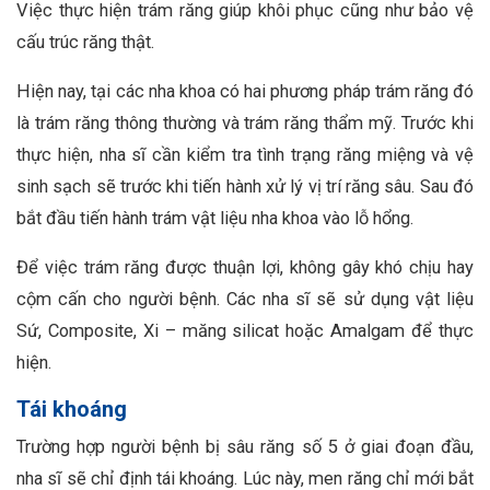
Việc thực hiện trám răng giúp khôi phục cũng như bảo vệ
cấu trúc răng thật.
Hiện nay, tại các nha khoa có hai phương pháp trám răng đó
là trám răng thông thường và trám răng thẩm mỹ. Trước khi
thực hiện, nha sĩ cần kiểm tra tình trạng răng miệng và vệ
sinh sạch sẽ trước khi tiến hành xử lý vị trí răng sâu. Sau đó
bắt đầu tiến hành trám vật liệu nha khoa vào lỗ hổng.
Để việc trám răng được thuận lợi, không gây khó chịu hay
cộm cấn cho người bệnh. Các nha sĩ sẽ sử dụng vật liệu
Sứ, Composite, Xi – măng silicat hoặc Amalgam để thực
hiện.
Tái khoáng
Trường hợp người bệnh bị sâu răng số 5 ở giai đoạn đầu,
nha sĩ sẽ chỉ định tái khoáng. Lúc này, men răng chỉ mới bắt