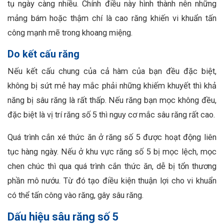
tụ ngày càng nhiều. Chính điều này hình thành nên những
mảng bám hoặc thậm chí là cao răng khiến vi khuẩn tấn
công mạnh mẽ trong khoang miệng.
Do kết cấu răng
Nếu kết cấu chung của cả hàm của bạn đều đặc biệt,
không bị sứt mẻ hay mắc phải những khiếm khuyết thì khả
năng bị sâu răng là rất thấp. Nếu răng bạn mọc không đều,
đặc biệt là vị trí răng số 5 thì nguy cơ mắc sâu răng rất cao.
Quá trình cắn xé thức ăn ở răng số 5 được hoạt động liên
tục hàng ngày. Nếu ở khu vực răng số 5 bị mọc lệch, mọc
chen chúc thì qua quá trình cắn thức ăn, dễ bị tổn thương
phần mô nướu. Từ đó tạo điều kiện thuận lợi cho vi khuẩn
có thể tấn công vào răng, gây sâu răng.
Dấu hiệu sâu răng số 5