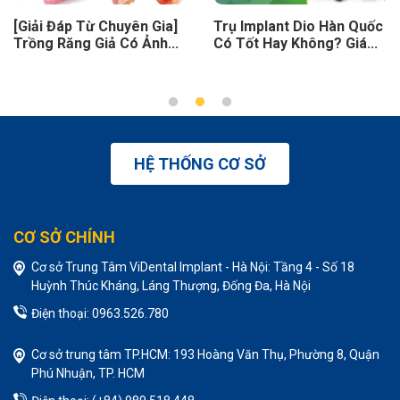
[Giải Đáp Từ Chuyên Gia]
Trụ Implant Dio Hàn Quốc
Trồng Răng Giả Có Ảnh...
Có Tốt Hay Không? Giá...
HỆ THỐNG CƠ SỞ
CƠ SỞ CHÍNH
Cơ sở Trung Tâm ViDental Implant - Hà Nội: Tầng 4 - Số 18
Huỳnh Thúc Kháng, Láng Thượng, Đống Đa, Hà Nội
Điện thoại: 0963.526.780
Cơ sở trung tâm TP.HCM: 193 Hoàng Văn Thụ, Phường 8, Quận
Phú Nhuận, TP. HCM