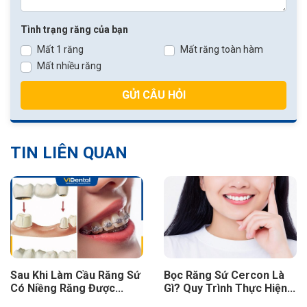
Tình trạng răng của bạn
Mất 1 răng
Mất răng toàn hàm
Mất nhiều răng
GỬI CÂU HỎI
TIN LIÊN QUAN
Làm Cầu Răng Sứ
Bọc Răng Sứ Cercon Là
Bọc Răng
 Răng Được...
Gì? Quy Trình Thực Hiện...
Khểnh Có
Không?..