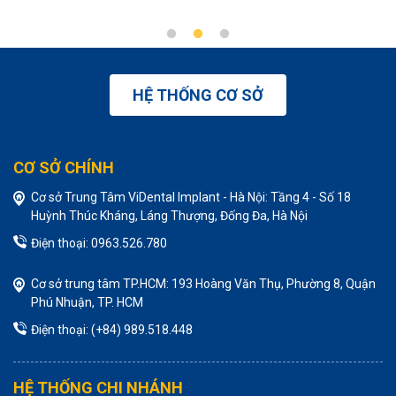
HỆ THỐNG CƠ SỞ
CƠ SỞ CHÍNH
Cơ sở Trung Tâm ViDental Implant - Hà Nội: Tầng 4 - Số 18
Huỳnh Thúc Kháng, Láng Thượng, Đống Đa, Hà Nội
Điện thoại: 0963.526.780
Cơ sở trung tâm TP.HCM: 193 Hoàng Văn Thụ, Phường 8, Quận
Phú Nhuận, TP. HCM
Điện thoại: (+84) 989.518.448
HỆ THỐNG CHI NHÁNH