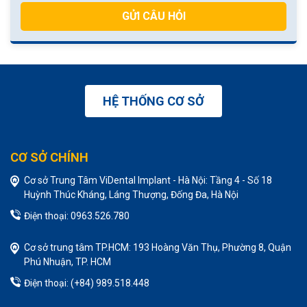
GỬI CÂU HỎI
HỆ THỐNG CƠ SỞ
CƠ SỞ CHÍNH
Cơ sở Trung Tâm ViDental Implant - Hà Nội: Tầng 4 - Số 18
Huỳnh Thúc Kháng, Láng Thượng, Đống Đa, Hà Nội
Điện thoại: 0963.526.780
Cơ sở trung tâm TP.HCM: 193 Hoàng Văn Thụ, Phường 8, Quận
Phú Nhuận, TP. HCM
Điện thoại: (+84) 989.518.448