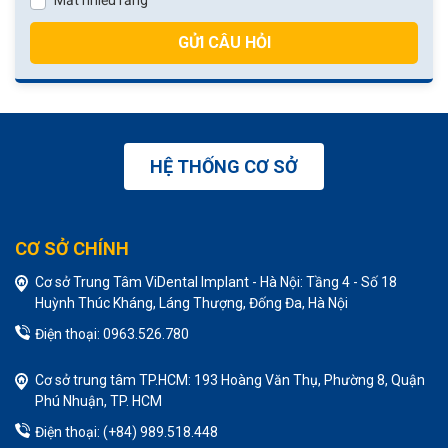
GỬI CÂU HỎI
HỆ THỐNG CƠ SỞ
CƠ SỞ CHÍNH
Cơ sở Trung Tâm ViDental Implant - Hà Nội: Tầng 4 - Số 18
Huỳnh Thúc Kháng, Láng Thượng, Đống Đa, Hà Nội
Điện thoại: 0963.526.780
Cơ sở trung tâm TP.HCM: 193 Hoàng Văn Thụ, Phường 8, Quận
Phú Nhuận, TP. HCM
Điện thoại: (+84) 989.518.448