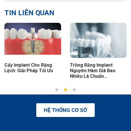
TIN LIÊN QUAN
nt Cho Răng
Trồng Răng Implant
Implant C
 Pháp Tối Ưu
Nguyên Hàm Giá Bao
Dưới: Giải
Nhiêu Là Chuẩn...
Phục...
HỆ THỐNG CƠ SỞ