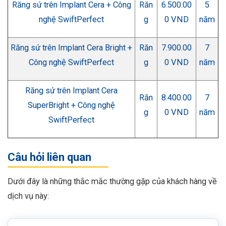
Răng sứ trên Implant Cera + Công
Răn
6.500.00
5
nghệ SwiftPerfect
g
0 VND
năm
Răng sứ trên Implant Cera Bright +
Răn
7.900.00
7
Công nghệ SwiftPerfect
g
0 VND
năm
Răng sứ trên Implant Cera
Răn
8.400.00
7
SuperBright + Công nghệ
g
0 VND
năm
SwiftPerfect
Câu hỏi liên quan
Dưới đây là những thắc mắc thường gặp của khách hàng về
dịch vụ này: